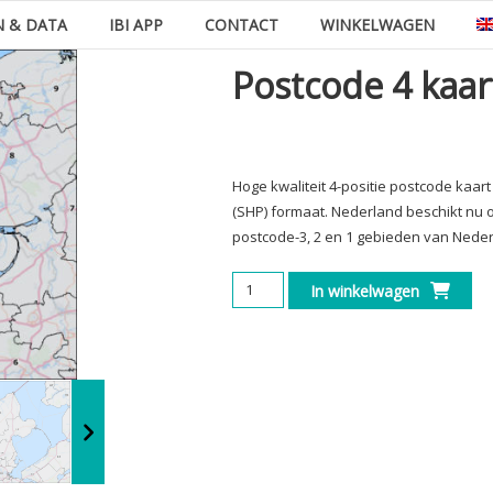
N & DATA
IBI APP
CONTACT
WINKELWAGEN
Postcode 4 kaar
Hoge kwaliteit 4-positie postcode kaar
(SHP) formaat. Nederland beschikt nu 
postcode-3, 2 en 1 gebieden van Neder
Postcode
In winkelwagen
4
kaart
Nederland
(2026)
aantal