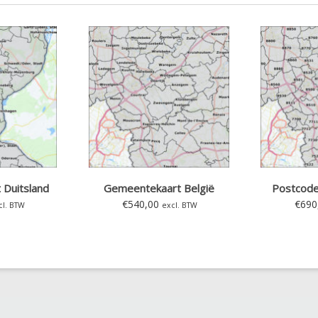
 Duitsland
Gemeentekaart België
Postcode
€
540,00
€
690
cl. BTW
excl. BTW