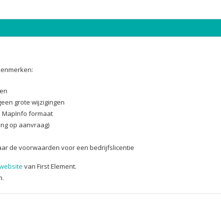
 kenmerken:
den
geen grote wijzigingen
n MapInfo formaat
ing op aanvraag)
naar de voorwaarden voor een bedrijfslicentie
website
van First Element.
n.